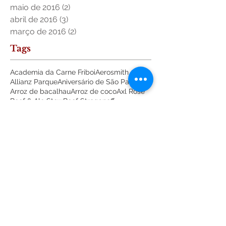
maio de 2016
(2)
2 posts
abril de 2016
(3)
3 posts
março de 2016
(2)
2 posts
Tags
Academia da Carne Friboi
Aerosmith
Allianz Parque
Aniversário de São Paulo
Arroz de bacalhau
Arroz de coco
Axl Rose
Beef & Ale Stew
Beef Stroganoff
Beef Wellington
Blog Vida Boa
Boeuf bourguignon
Bolo Ninho de Ovos
Bolo de Coco
Brasil
Britney Spears
Brownie
Buffet
Carla Palmieri
Carnaval
Carne
Casa Vogue
Casa e comida
Cheesecake
Cheesecake de Ovomaltine
China
Chris Martin
Citibank Hall
Coldplay
Couscous marroquinho
Curry
David Bowie
David Coverdale
Dia das Bruxas
Dia das Mães
Empratado
Festa Julina
Festa Junina
Festival de Picadinhos do Mundo
Flávia G Pinho
Folha de São Paulo
França