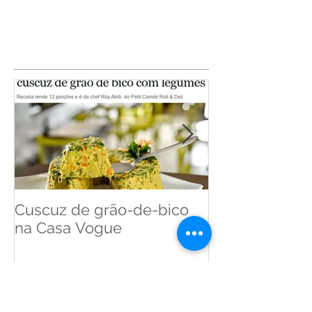
jantar lasanha e...
Cuscuz de grão-de-bico
Cuscuz de Ba
na Casa Vogue
Pense Leve