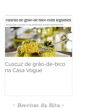
Cuscuz de grão-de-bico
Cuscuz de Ba
na Casa Vogue
Pense Leve