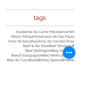
~
~
Receitas da Rita
tags
Academia da Carne Friboi
Aerosmith
Allianz Parque
Aniversário de São Paulo
Arroz de bacalhau
Arroz de coco
Axl Rose
Beef & Ale Stew
Beef Stroganoff
Beef Wellington
Blog Vida Boa
Boeuf bourguignon
Bolo Ninho de Ovos
Bolo de Coco
Brasil
Britney Spears
Brownie
Buffet
Carla Palmieri
Carnaval
Carne
Casa Vogue
Casa e comida
Cheesecake
Cheesecake de Ovomaltine
China
Chris Martin
Citibank Hall
Coldplay
Couscous marroquinho
Curry
David Bowie
David Coverdale
Dia das Bruxas
Dia das Mães
Empratado
Festa Julina
Festa Junina