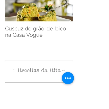
Cuscuz de grão-de-bico
Cuscuz de Ba
na Casa Vogue
Pense Leve
~
~
Receitas da Rita
tags