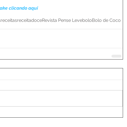
ake clicando aqui
s
receitas
receita
doce
Revista Pense Leve
bolo
Bolo de Coco