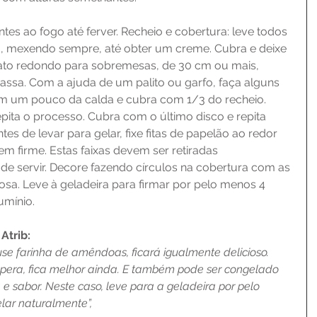
ntes ao fogo até ferver. Recheio e cobertura: leve todos 
o, mexendo sempre, até obter um creme. Cubra e deixe 
ato redondo para sobremesas, de 30 cm ou mais, 
ssa. Com a ajuda de um palito ou garfo, faça alguns 
m um pouco da calda e cubra com 1/3 do recheio. 
pita o processo. Cubra com o último disco e repita 
es de levar para gelar, fixe fitas de papelão ao redor 
em firme. Estas faixas devem ser retiradas 
e servir. Decore fazendo círculos na cobertura com as 
osa. Leve à geladeira para firmar por pelo menos 4 
umínio.
Atrib:
use farinha de amêndoas, ficará igualmente delicioso. 
éspera, fica melhor ainda. E também pode ser congelado 
e sabor. Neste caso, leve para a geladeira por pelo 
lar naturalmente”,