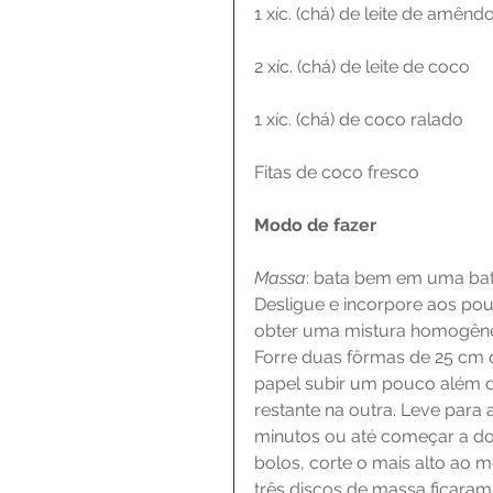
1 xíc. (chá) de leite de amênd
2 xíc. (chá) de leite de coco
1 xíc. (chá) de coco ralado
Fitas de coco fresco
Modo de fazer
Massa
: bata bem em uma bated
Desligue e incorpore aos po
obter uma mistura homogênea
Forre duas fôrmas de 25 cm 
papel subir um pouco além 
restante na outra. Leve para
minutos ou até começar a dour
bolos, corte o mais alto ao m
três discos de massa ficaram