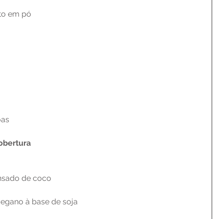
nto em pó
oas
obertura
densado de coco
 vegano à base de soja