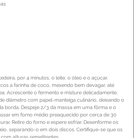
oas
eira, por 4 minutos, o leite, o óleo e o açúcar. 
ucos a farinha de coco, mexendo bem devagar, até 
. Acrescente o fermento e misture delicadamente. 
de diâmetro com papel-manteiga culinário, deixando o 
da borda. Despeje 2/3 da massa em uma fôrma e o 
 assar em forno médio preaquecido por cerca de 30 
ar. Retire do forno e espere esfriar. Desenforme os 
eio, separando-o em dois discos. Certifique-se que os 
 com alturas semelhantes.