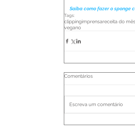
Saiba como fazer o sponge c
Tags:
clipping
imprensa
receita do mê
vegano
Comentários
Escreva um comentário