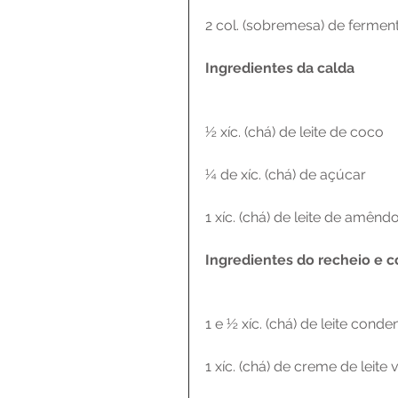
2 col. (sobremesa) de ferme
Ingredientes da calda
½ xíc. (chá) de leite de coco
¼ de xíc. (chá) de açúcar
1 xíc. (chá) de leite de amênd
Ingredientes do recheio e c
1 e ½ xíc. (chá) de leite con
1 xíc. (chá) de creme de leite