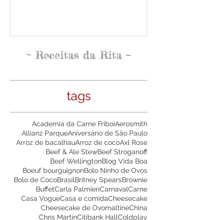
na Casa Vogue
Pense Leve
~
~
Receitas da Rita
tags
Academia da Carne Friboi
Aerosmith
Allianz Parque
Aniversário de São Paulo
Arroz de bacalhau
Arroz de coco
Axl Rose
Beef & Ale Stew
Beef Stroganoff
Beef Wellington
Blog Vida Boa
Boeuf bourguignon
Bolo Ninho de Ovos
Bolo de Coco
Brasil
Britney Spears
Brownie
Buffet
Carla Palmieri
Carnaval
Carne
Casa Vogue
Casa e comida
Cheesecake