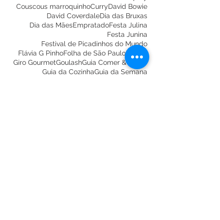
Cheesecake de Ovomaltine
China
Chris Martin
Citibank Hall
Coldplay
Couscous marroquinho
Curry
David Bowie
David Coverdale
Dia das Bruxas
Dia das Mães
Empratado
Festa Julina
Festa Junina
Festival de Picadinhos do Mundo
Flávia G Pinho
Folha de São Paulo
França
Giro Gourmet
Goulash
Guia Comer & Beber
Guia da Cozinha
Guia da Semana
Guns N' Roses
Hungria
Itália
Justin Bieber
Keith Richards
Marcelo Katsuki
Marrocos
Meat Free Monday
Melhor Salgado
Melhores do Ano
Metrô News
Monica Bergamo
Morrissey
Natal
Nossa UOL
Nutella
O Melhor de São Paulo
Ovomaltine
Ozzy Osbourne
Parque Villa Lobos
Paul McCartney
Petit Comité Rotisserie
Picadinho
Porco xadrez
Prazeres da mesa
Prêmio Veja Comer & Beber
Quem Acontece
Quibe Assado
siga-nos!