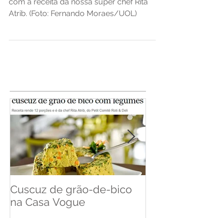
Aprenda a fazer o clássico molho branco
com a receita da nossa super chef Rita
Atrib. (Foto: Fernando Moraes/UOL)
Cuscuz de grão-de-bico
Cuscuz de Ba