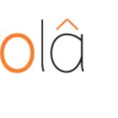
torta caramelada de avelãs, uma deliciosa
sugestão de sob