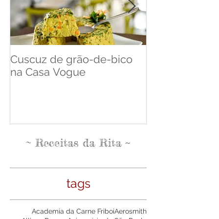
Cuscuz de grão-de-bico
Cuscuz de Ba
na Casa Vogue
Pense Leve
~
~
Receitas da Rita
tags