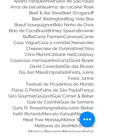
Academia da Carne Friboi
Aerosmith
Allianz Parque
Aniversário de São Paulo
Arroz de bacalhau
Arroz de coco
Axl Rose
Beef & Ale Stew
Beef Stroganoff
Beef Wellington
Blog Vida Boa
Boeuf bourguignon
Bolo Ninho de Ovos
Bolo de Coco
Brasil
Britney Spears
Brownie
Buffet
Carla Palmieri
Carnaval
Carne
Casa Vogue
Casa e comida
Cheesecake
Cheesecake de Ovomaltine
China
Chris Martin
Citibank Hall
Coldplay
Couscous marroquinho
Curry
David Bowie
David Coverdale
Dia das Bruxas
Dia das Mães
Empratado
Festa Julina
Festa Junina
Festival de Picadinhos do Mundo
Flávia G Pinho
Folha de São Paulo
França
Giro Gourmet
Goulash
Guia Comer & Beber
Guia da Cozinha
Guia da Semana
Guns N' Roses
Hungria
Itália
Justin Bieber
Keith Richards
Marcelo Katsuki
Marrocos
Meat Free Monday
Melhor Salgado
Melhores do Ano
Metrô News