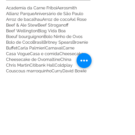
Academia da Carne Friboi
Aerosmith
Allianz Parque
Aniversário de São Paulo
Arroz de bacalhau
Arroz de coco
Axl Rose
Beef & Ale Stew
Beef Stroganoff
Beef Wellington
Blog Vida Boa
Boeuf bourguignon
Bolo Ninho de Ovos
Bolo de Coco
Brasil
Britney Spears
Brownie
Buffet
Carla Palmieri
Carnaval
Carne
Casa Vogue
Casa e comida
Cheesecake
Cheesecake de Ovomaltine
China
Chris Martin
Citibank Hall
Coldplay
Couscous marroquinho
Curry
David Bowie
David Coverdale
Dia das Bruxas
Dia das Mães
Empratado
Festa Julina
Festa Junina
Festival de Picadinhos do Mundo
Flávia G Pinho
Folha de São Paulo
França
Giro Gourmet
Goulash
Guia Comer & Beber
Guia da Cozinha
Guia da Semana
Guns N' Roses
Hungria
Itália
Justin Bieber
Keith Richards
Marcelo Katsuki
Marrocos
Meat Free Monday
Melhor Salgado
Melhores do Ano
Metrô News