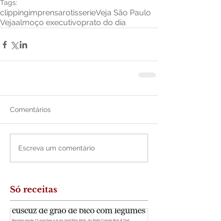
Tags:
clipping
imprensa
rotisserie
Veja São Paulo
Veja
almoço executivo
prato do dia
Comentários
Escreva um comentário
Só receitas