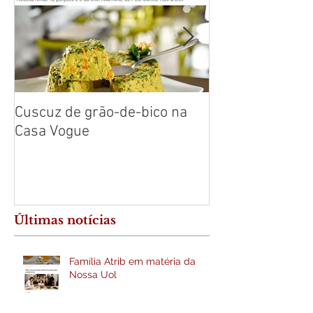
Cuscuz de grão-de-bico na
Cuscuz de Baca
Casa Vogue
Leve
Últimas notícias
Família Atrib em matéria da
Nossa Uol