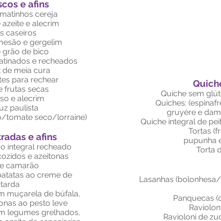
scos e afins
matinhos cereja
 azeite e alecrim
s caseiros
rmesão e gergelim
grão de bico
ratinados e recheados
 de meia cura
tes para rechear
Quiche
e frutas secas
Quiche sem glút
so e alecrim
Quiches: (espinaf
uz paulista
gruyère e dam
ó/tomate seco/lorraine)
Quiche integral de pe
Tortas (
radas e afins
pupunha e
 integral recheado
Torta 
ozidos e azeitonas
e camarão
batatas ao creme de
Lasanhas (bolonhesa/
tarda
 muçarela de búfala,
Panquecas (c
onas ao pesto leve
Ravioloni
m legumes grelhados,
Ravioloni de z