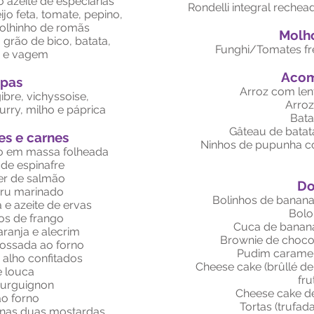
o azeite de especiarias
Rondelli integral rechea
o feta, tomate, pepino,
olhinho de romãs
Molh
grão de bico, batata,
Funghi/Tomates fr
 e vagem
Acom
pas
Arroz com len
bre, vichyssoise,
Arroz
rry, milho e páprica
Bata
Gâteau de batat
es e carnes
Ninhos de pupunha co
o em massa folheada
de espinafre
r de salmão
Do
eru marinado
Bolinhos de banana
e azeite de ervas
Bolo
os de frango
Cuca de banana
ranja e alecrim
Brownie de choco
ossada ao forno
Pudim caramel
alho confitados
Cheese cake (brûllé de
 louca
fru
urguignon
Cheese cake de
ao forno
Tortas (trufad
 nas duas mostardas