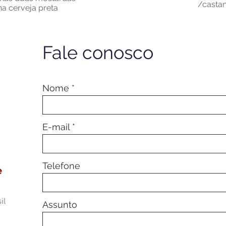
/castan
a cerveja preta
Fale conosco
Nome
E-mail
Telefone
e
il
Assunto