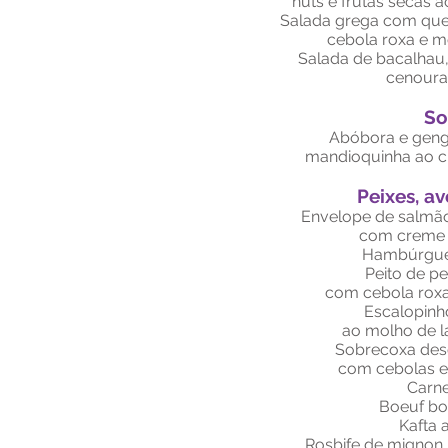
nuts e frutas secas a
Salada grega com queij
cebola roxa e m
Salada de bacalhau, 
cenoura
So
Abóbora e gengi
mandioquinha ao cu
Peixes, av
Envelope de salmã
com creme 
Hambúrgue
Peito de p
com cebola roxa 
Escalopinh
ao molho de la
Sobrecoxa des
com cebolas e 
Carne
Boeuf bo
Kafta 
Rosbife de mignon