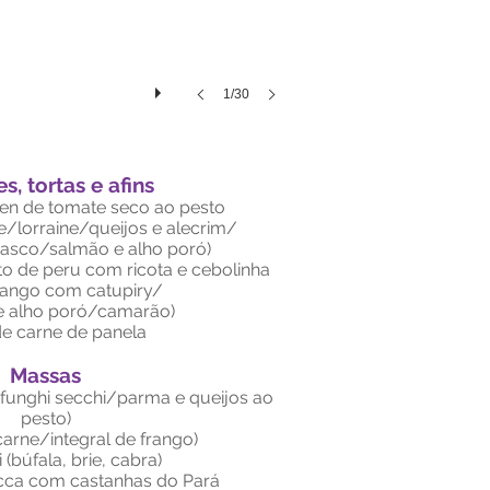
1/30
s, tortas e afins
en de tomate seco ao pesto
re/lorraine/queijos e alecrim/
asco/salmão e alho poró)
ito de peru com ricota e cebolinha
frango com catupiry/
 alho poró/camarão)
de carne de panela
Massas
funghi secchi/parma e queijos ao
pesto)
arne/integral de frango)
 (búfala, brie, cabra)
ucca com castanhas do Pará