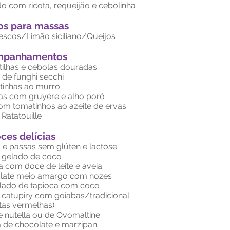
do com ricota, requeijão e cebolinha
os para massas
escos/Limão siciliano/Queijos
panhamentos
tilhas e cebolas douradas
 de funghi secchi
tinhas ao murro
as com gruyère e alho poró
m tomatinhos ao azeite de ervas
Ratatouille
ces delícias
 e passas sem glúten e lactose
 gelado de coco
 com doce de leite e aveia
late meio amargo com nozes
ado de tapioca com coco
 catupiry com goiabas/tradicional
tas vermelhas)
 nutella ou de Ovomaltine
a de chocolate e marzipan