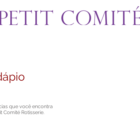
dápio
ícias que você encontra
it Comité Rotisserie.