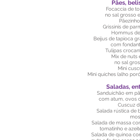
Pães, beli
Focaccia de to
no sal grosso e
Pãezinho
Grissinis de pa
Hommus de 
Beijus de tapioca g
com fondant
Tulipas crocan
Mix de nuts 
no sal gros
Mini cusc
Mini quiches (alho por
Saladas, ent
Sanduichão em pão
com atum, ovos c
Cuscuz d
Salada rústica de 
mos
Salada de massa com
tomatinho e azeit
Salada de quinoa co