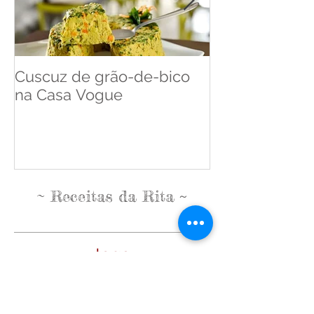
Cuscuz de grão-de-bico
Cuscuz de Ba
na Casa Vogue
Pense Leve
~
~
Receitas da Rita
tags