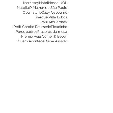
Morrissey
Natal
Nossa UOL
Nutella
O Melhor de São Paulo
Ovomaltine
Ozzy Osbourne
Parque Villa Lobos
Paul McCartney
Petit Comité Rotisserie
Picadinho
Porco xadrez
Prazeres da mesa
Prêmio Veja Comer & Beber
Quem Acontece
Quibe Assado