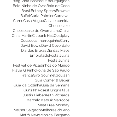
Blog Vida Boa
Boeuf bourguignon
Bolo Ninho de Ovos
Bolo de Coco
Brasil
Britney Spears
Brownie
Buffet
Carla Palmieri
Carnaval
Carne
Casa Vogue
Casa e comida
Cheesecake
Cheesecake de Ovomaltine
China
Chris Martin
Citibank Hall
Coldplay
Couscous marroquinho
Curry
David Bowie
David Coverdale
Dia das Bruxas
Dia das Mães
Empratado
Festa Julina
Festa Junina
Festival de Picadinhos do Mundo
Flávia G Pinho
Folha de São Paulo
França
Giro Gourmet
Goulash
Guia Comer & Beber
Guia da Cozinha
Guia da Semana
Guns N' Roses
Hungria
Itália
Justin Bieber
Keith Richards
Marcelo Katsuki
Marrocos
Meat Free Monday
Melhor Salgado
Melhores do Ano
Metrô News
Monica Bergamo