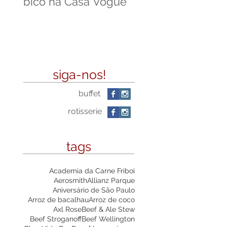
bico na Casa Vogue
na Pense Leve
siga-nos!
buffet
rotisserie
tags
Academia da Carne Friboi
Aerosmith
Allianz Parque
Aniversário de São Paulo
Arroz de bacalhau
Arroz de coco
Axl Rose
Beef & Ale Stew
Beef Stroganoff
Beef Wellington